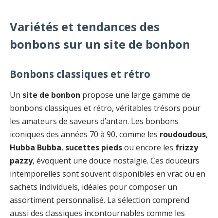
Variétés et tendances des
bonbons sur un site de bonbon
Bonbons classiques et rétro
Un
site de bonbon
propose une large gamme de
bonbons classiques et rétro, véritables trésors pour
les amateurs de saveurs d’antan. Les bonbons
iconiques des années 70 à 90, comme les
roudoudous
,
Hubba Bubba
,
sucettes pieds
ou encore les
frizzy
pazzy
, évoquent une douce nostalgie. Ces douceurs
intemporelles sont souvent disponibles en vrac ou en
sachets individuels, idéales pour composer un
assortiment personnalisé. La sélection comprend
aussi des classiques incontournables comme les