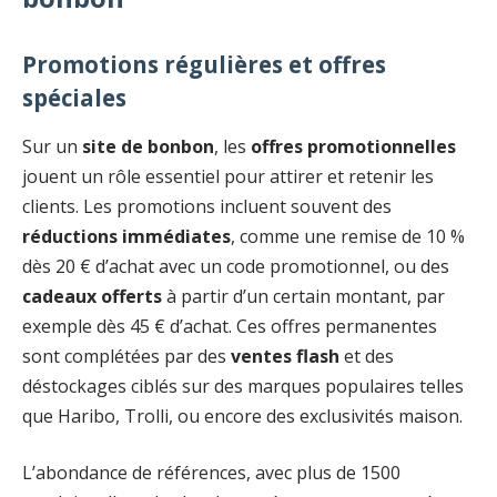
Promotions régulières et offres
spéciales
Sur un
site de bonbon
, les
offres promotionnelles
jouent un rôle essentiel pour attirer et retenir les
clients. Les promotions incluent souvent des
réductions immédiates
, comme une remise de 10 %
dès 20 € d’achat avec un code promotionnel, ou des
cadeaux offerts
à partir d’un certain montant, par
exemple dès 45 € d’achat. Ces offres permanentes
sont complétées par des
ventes flash
et des
déstockages ciblés sur des marques populaires telles
que Haribo, Trolli, ou encore des exclusivités maison.
L’abondance de références, avec plus de 1500