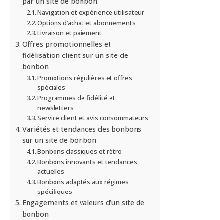
par un site de bonbon
Navigation et expérience utilisateur
Options d’achat et abonnements
Livraison et paiement
Offres promotionnelles et
fidélisation client sur un site de
bonbon
Promotions régulières et offres
spéciales
Programmes de fidélité et
newsletters
Service client et avis consommateurs
Variétés et tendances des bonbons
sur un site de bonbon
Bonbons classiques et rétro
Bonbons innovants et tendances
actuelles
Bonbons adaptés aux régimes
spécifiques
Engagements et valeurs d’un site de
bonbon