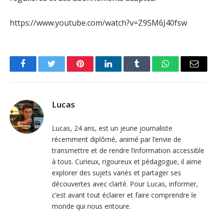
https://www.youtube.com/watch?v=Z9SM6J40fsw
Facebook
Twitter
Pinterest
LinkedIn
Tumblr
WhatsApp
Email
Lucas
Lucas, 24 ans, est un jeune journaliste
récemment diplômé, animé par l’envie de
transmettre et de rendre l’information accessible
à tous. Curieux, rigoureux et pédagogue, il aime
explorer des sujets variés et partager ses
découvertes avec clarté. Pour Lucas, informer,
c’est avant tout éclairer et faire comprendre le
monde qui nous entoure.