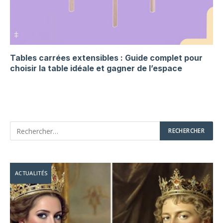
Tables carrées extensibles : Guide complet pour
choisir la table idéale et gagner de l’espace
ACTUALITÉS