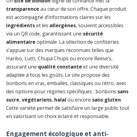
Un
site de bonbon
digne de confiance met la
transparence
au cœur de son offre. Chaque produit
est accompagné d’informations claires sur les
ingrédients
et les
allergènes
, souvent accessibles
via un QR code, garantissant une
sécurité
alimentaire
optimale. La sélection de confiseries
s’appuie sur des marques reconnues telles que
Haribo, Lutti, Chupa Chups ou encore Reese’s,
assurant une
qualité constante
et une diversité
adaptée à tous les goûts. Le site propose des
bonbons en vrac, emballés, classiques ou rétro, avec
des options pour régimes spécifiques : bonbons
sans
sucre
,
végétariens
,
halal
ou encore
sans gluten
.
Cette variété permet de satisfaire un large public tout
en valorisant un choix éclairé et responsable.
Engagement écologique et anti-